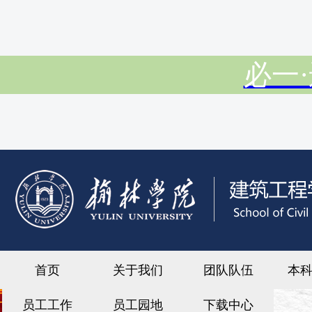
必一·
首页
关于我们
团队队伍
本
员工工作
员工园地
下载中心