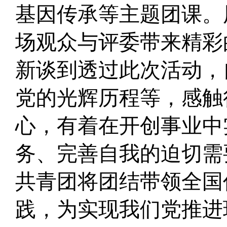
基因传承等主题团课。
场观众与评委带来精彩
新谈到透过此次活动，
党的光辉历程等，感触
心，有着在开创事业中
务、完善自我的迫切需
共青团将团结带领全国
践，为实现我们党推进